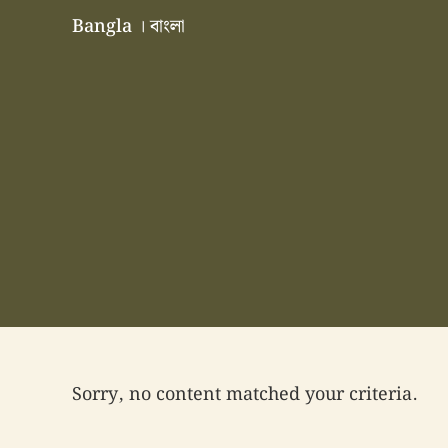
Skip to main content
Skip to header right navigation
Skip to site footer
Bangla । বাংলা
বাংলা বাংলাদেশ বাঙালি বাংলাদেশি
Sorry, no content matched your criteria.