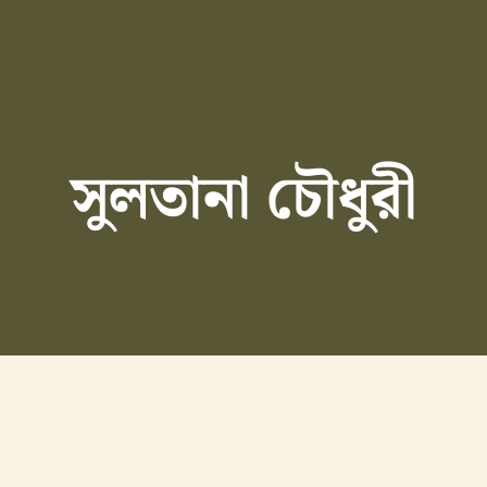
সুলতানা চৌধুরী