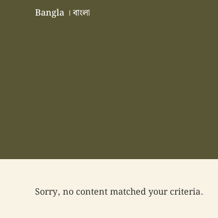
Skip to main content
Skip to header right navigation
Skip to site footer
Bangla । বাংলা
বাংলা বাংলাদেশ বাঙালি বাংলাদেশি
Sorry, no content matched your criteria.