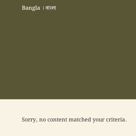
Skip to main content
Skip to header right navigation
Skip to site footer
Bangla । বাংলা
বাংলা বাংলাদেশ বাঙালি বাংলাদেশি
Sorry, no content matched your criteria.