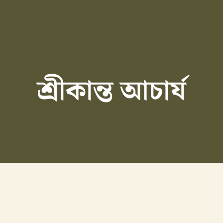
শ্রীকান্ত আচার্য