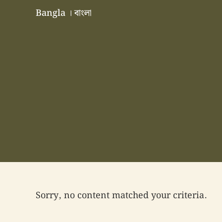
Skip to main content
Skip to header right navigation
Skip to site footer
Bangla । বাংলা
বাংলা বাংলাদেশ বাঙালি বাংলাদেশি
Sorry, no content matched your criteria.