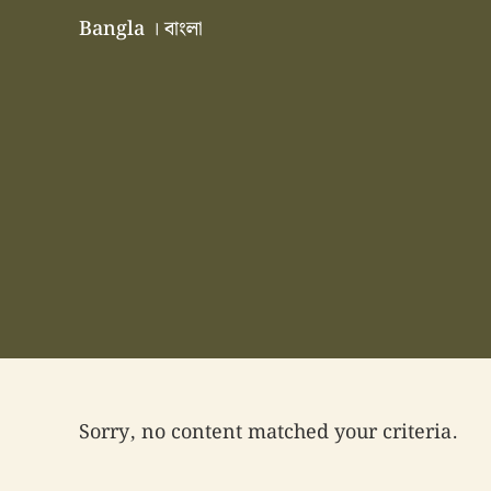
Skip to main content
Skip to header right navigation
Skip to site footer
Bangla । বাংলা
বাংলা বাংলাদেশ বাঙালি বাংলাদেশি
Sorry, no content matched your criteria.