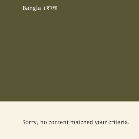
Skip to main content
Skip to header right navigation
Skip to site footer
Bangla । বাংলা
বাংলা বাংলাদেশ বাঙালি বাংলাদেশি
Sorry, no content matched your criteria.