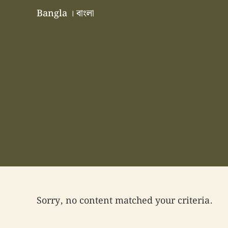
Skip to main content
Skip to header right navigation
Skip to site footer
Bangla । বাংলা
বাংলা বাংলাদেশ বাঙালি বাংলাদেশি
Sorry, no content matched your criteria.