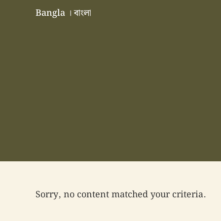
Skip to main content
Skip to header right navigation
Skip to site footer
Bangla । বাংলা
বাংলা বাংলাদেশ বাঙালি বাংলাদেশি
Sorry, no content matched your criteria.