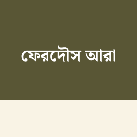
ফেরদৌস আরা