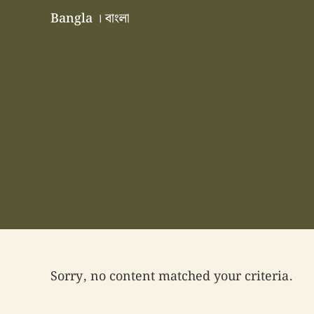
Skip to main content
Skip to header right navigation
Skip to site footer
Bangla । বাংলা
বাংলা বাংলাদেশ বাঙালি বাংলাদেশি
Sorry, no content matched your criteria.