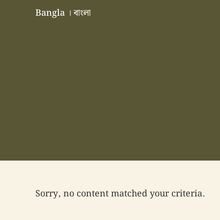
Skip to main content
Skip to header right navigation
Skip to site footer
Bangla । বাংলা
বাংলা বাংলাদেশ বাঙালি বাংলাদেশি
Sorry, no content matched your criteria.