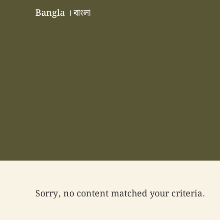
Skip to main content
Skip to header right navigation
Skip to site footer
Bangla । বাংলা
বাংলা বাংলাদেশ বাঙালি বাংলাদেশি
Sorry, no content matched your criteria.