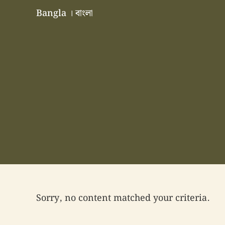
Skip to main content
Skip to header right navigation
Skip to site footer
Bangla । বাংলা
বাংলা বাংলাদেশ বাঙালি বাংলাদেশি
Sorry, no content matched your criteria.