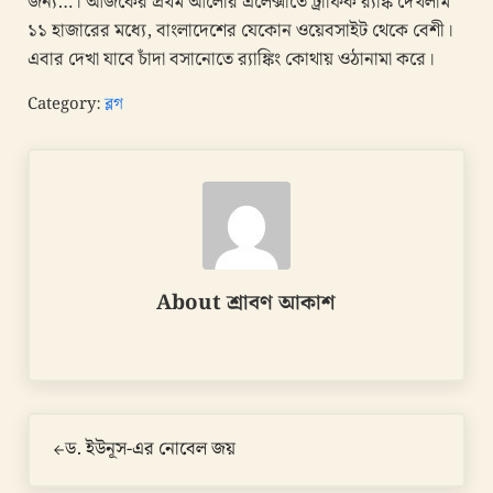
জন্য…। আজকের প্রথম আলোর এলেক্সাতে ট্রাফিক র‌্যাঙ্ক দেখলাম
১১ হাজারের মধ্যে, বাংলাদেশের যেকোন ওয়েবসাইট থেকে বেশী।
এবার দেখা যাবে চাঁদা বসানোতে র‌্যাঙ্কিং কোথায় ওঠানামা করে।
Category:
ব্লগ
About
শ্রাবণ আকাশ
Previous Post:
ড. ইউনূস-এর নোবেল জয়