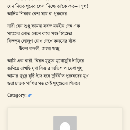
যেন নিয়ত খুনের খেলা দিচ্ছে তা’কে কত-না সুখ!
আদিম শিকার নেশা যায় না পুরুষের
নারী যেন শুধু কামনা সর্বস্ব মনহীন দেহ এক
মাংসের লোভ লেহন করে পশু-হিংস্রতা
বিভত্স লোলুপ চোখ দেখে কলসের বাঁক
ঊরুর কদলী, জংঘা ঋজু
আমি এক নারী, নিয়ত মৃত্যুর মুখোমুখি দাঁড়িয়ে
জমিয়ে রাখছি ঘৃণা ধিক্কার অভিশাপ মেশা থুথু
আমার থুথুর বৃষ্টি-ছাঁদ হবে দুর্বিনীত পুরুষদের মুখ
ওরা চাতক পাখির মত সেই থুথুগুলো গিলবে
Category:
ব্লগ