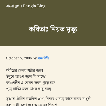
Skip to main content
Skip to header right navigation
Skip to site footer
বাংলা ব্লগ । Bangla Blog
এভারগ্রীন বাংলা ব্লগ
কবিতাঃ নিয়ত মৃত্যু
October 5, 2006
by
সঞ্চারিণী
শরীরের ভেতর শরীর জ্বলে
উনুনে আগুন জ্বলে কি দাহে?
ফাগুনহীন এ কেমন দহনে পুড়ে রক্ত
পুড়ে হাড্ডি মজ্জা মাংস স্নায়ু-রজ্জু
তৃষ্ণায় চৌচির চাতকির প্রাণ, নিরবে গুমড়ে কাঁদে মনের মাধুকী
কন্ঠ-নালী চেপে ধরে আছে নর-পিচাশ