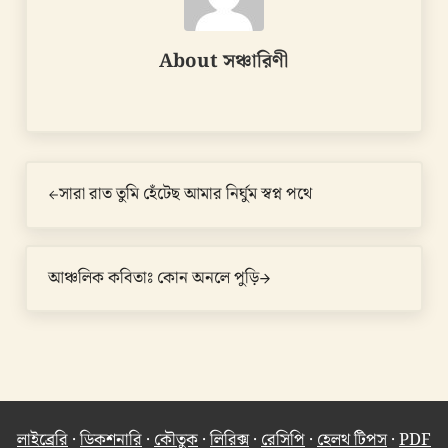
About
সঞ্চারিণী
Previous Post:
সারা রাত তুমি হেঁটেছ আমার নির্ঘুম স্বপ্ন পথে
Next Post:
আঞ্চলিক কবিতাঃ কোন অনলে পুড়ি
লাইব্রেরি
·
ডিকশনারি
·
কৌতুক
·
লিরিক্স
·
রেসিপি
·
হেলথ টিপস
·
PDF