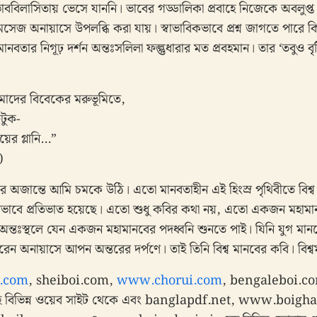
ববিলাসিতায় ভেসে যাননি। ভাবের গড্ডালিকা প্রবাহে নিজেকে অবলুপ্ত
েসেজ অনায়াসে উপলব্ধি করা যায়। স্বাভাবিকভাবে প্রশ্ন জাগতে পারে
ও মানবতার নিগূঢ় দর্শন অন্তঃসলিলা ফল্গুধারার মত প্রবহমান। তার ‘তবুও বৃষ্
আমাদের বিবেকের মরুভূমিতে,
ুটুক-
়ের গ্লানি…”
)
 অজান্তে আমি চমকে উঠি। এতো মানবতাহীন এই হিংস্র পৃথিবীতে বিশ্ব
বলভাবে প্রতিভাত হয়েছে। এতো শুধু কবির কথা নয়, এতো একজন মহামানব
অন্তঃস্থলে যেন একজন মহামানবের পদধ্বনি শুনতে পাই। যিনি যুগ মান
ন অনায়াসে আপন অন্তরের দর্পণে। তাই তিনি বিশ্ব মানবের কবি। বিশ্
.com
, sheiboi.com,
www.chorui.com
, bengaleboi.c
িভিন্ন ওয়েব সাইট থেকে এবং banglapdf.net, www.boigh