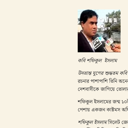
কবি শফিকুল
ইসলাম
উদভ্রান্ত
যুগের
শুদ্ধতম
কবি
রচনার পাশাপাশি তিনি অনে
দেশবাসীকে জাগিয়ে তোলার প
শফিকুল ইসলামের জন্ম ১০ই
পেশায় একজন কাষ্টমস অফি
শফিকুল
ইসলাম
সিলেট জেল