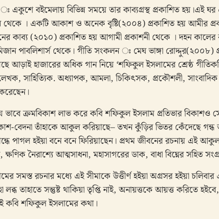
সমূহ ঃ একুশে বইমেলায় বিভিন্ন সময়ে তার কাব্যগ্রস্থ প্রকাশিত হয়।এ
কাশন থেকে । একটি আকাশ ও অনেক বৃষ্টি(২০০৪) প্রকাশিত হয় আমীর প্রক
র কাব্য (২০১০) প্রকাশিত হয় আগামী প্রকাশনী থেকে । দহন কালের কা
 মিজান পাবলিশার্স থেকে। গীতি সংকলন ঃ মেঘ ভাঙ্গা রোদ্দুর(২০০৮) 
ছে আড়াই হাজারের অধিক গান নিয়ে ‘শফিকুল ইসলামের শ্রেষ্ঠ গীতিকবিত
ন্ন লেখক, সাহিত্যিক. অধ্যাপক, আমলা, চিকিৎসক, প্রকৌশলী, সাংবাদিক 
করেছেন।
া যে ভাবে ক্রমবিকাশ লাভ করে কবি শফিকুল ইসলাম প্রতিভার বিকাশও সে
 বিকাশ-বেদনা তাঁহাকে আকুল করিয়াছে– তখন কুঁড়ির ভিতর কেঁদেছে গন্
ন্ধে পাগল হইয়া বনে বনে ফিরিয়াছেন। প্রথম জীবনের রচনায় এই আকু
্প, ক্ষণিক নৈরাশ্যে আত্মসাধনা, মহাসাগরের ডাক, বাধা বিঘ্নের সহিত সং
ের সমস্ত রচনার মধ্যে এই সীমাকে উত্তীর্ণ হইয়া অগ্রসর হইয়া চলিবার 
হা লব্ধ তাহাতে সন্তুষ্ট থাকিয়া তৃপ্তি নাই, অনায়ত্তকে আয়ত্ত করিতে হ
হাই কবি শফিকুল ইসলামের কথা।