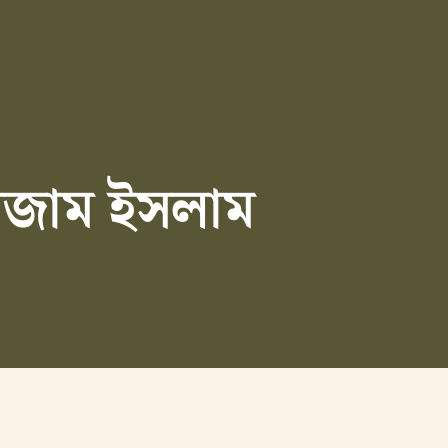
িজাম ইসলাম