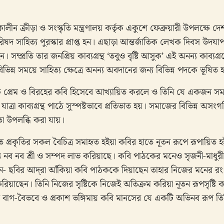
লীন ক্রীড়া ও সংস্কৃতি মন্ত্রণালয় কর্তৃক একুশে ফেব্রুয়ারী উপলক্ষে দ
িষদ সাহিত্য পুরস্কার প্রাপ্ত হন। এছাড়া আন্তর্জাতিক লেখক দিবস উদয
। সম্প্রতি তার জনপ্রিয় কাব্যগ্রন্থ ‘তবুও বৃষ্টি আসুক’ এই অনন্য কাব্যগ্
 বিভিন্ন সময়ে সাহিত্য ক্ষেত্রে অনন্য অবদানের জন্য বিভিন্ন পদকে ভূষিত 
ে প্রেম ও বিরহের কবি হিসেবে আখ্যায়িত করলে ও তিনি যে একজন স
 যাত্রা কাব্যগ্রন্থ পাঠে সুস্পষ্টভাবে প্রতিভাত হয়। সমাজের বিভিন্ন অস
তা উপলব্ধি করা যায়।
্রকৃতির সকল বৈচিত্র সমাহৃত হইয়া কবির হাতে নূতন রূপে রূপায়িত হইয়
ত নব নব শ্রী ও সম্পদ লাভ করিয়াছে। কবি পাঠকের মনেও সৃজনী-মাধুরীর প
়াছেন- ছবির আদ্‌রা আঁকিয়া কবি পাঠককে দিয়াছেন তাহার নিজের মনের রং
য়াছেন। তিনি নিজের সৃষ্টিকে নিজেই অতিক্রম করিয়া নূতন রূপসৃষ্টি 
ার বাগ-বৈভবে ও প্রকাশ ভঙ্গিমায় কবি মানসের যে একটি অভিনব রূপ তিন