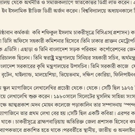
বিদ্যালয় থেকে অর্থনীতি ও সমাজকল্যাণে স্নাতকোত্তর ডিগ্রী লাভ করেন। 
 ইসলামিক ষ্টাডিজ ডিগ্রী অর্জন করেন। বিশ্ববিদ্যালয়ে অধ্যয়নকালে শি
ঠাবান কর্মকর্তা কবি শফিকুল ইসলাম চাকরীসূত্রে বিসিএস(প্রশাসন) 
য়া ডিসি অফিসে সহকারী কমিশনার হিসেবে।তিনি ঢাকার প্রাক্তন মেট্রোপলিটা
বেক এডিসি। এছাড়া ও তিনি বাংলাদেশ সড়ক পরিবহন কর্পোরেশনের জেনা
িচালক ছিলেন। তিনি স্বরাষ্ট্র্র মন্ত্রণালয়ে সিনিয়র সহকারী সচিব, অর্থম
াংলাদেশ সরকারের কৃষি মন্ত্রণালয়ের উপসচিব। তিনি সরকারী কাজে 
ে বৃটেন, থাইল্যান্ড, মালয়েশিয়া, ভিয়েতনাম, দক্ষিণ কোরিয়া, ফিলিপাইনও
 স্কুল ম্যাগাজিনে লেখালেখির প্রচেষ্টা থেকে। থেকে। সেটি ছিল ১৯৭৫ খ্র
দিয়ে লেখালেখি শুরু করেন। ১৯৮০সালে সিলেটের মুসলিম সাহিত্য সংসদের
ক্ষে আত্মপ্রকাশ।মদন মোহন কলেজে পড়াকালিন তার সম্পাদনায় ‘স্পন্দ
ম্যাগাজিনে তার প্রথম লেখা বের হয়।সেটি ছিল একটি কবিতা। এরপর ক
 থাকে। চাকরীসূত্রে ব্রাহ্মণবাড়িয়ায় অতিরিক্ত জেলা প্রশাসক হিসেবে 
ায় ব্যাপকভাবে প্রকাশিত হতে থাকে।পরবর্তীতে স্থানীয়, জাতীয় ও অনলাইন