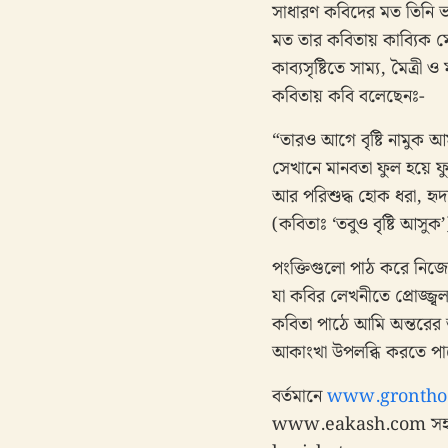
সাধারণ কবিদের মত তিনি ভা
মত তার কবিতায় কাব্যিক ম
কাব্যসৃষ্টিতে সাম্য, মৈত্রী 
কবিতায় কবি বলেছেনঃ-
“তারও আগে বৃষ্টি নামুক 
সেখানে মানবতা ফুল হয়ে ফ
আর পরিশুদ্ধ হোক ধরা, হৃদয
(কবিতাঃ ‘তবুও বৃষ্টি আসুক’
পংক্তিগুলো পাঠ করে নিজের
যা কবির লেখনীতে প্রোজ্জ্
কবিতা পাঠে আমি অন্তরের 
আকাংখা উপলব্ধি করতে পারে
বর্তমানে
www.grontho
www.eakash.com সহ ব