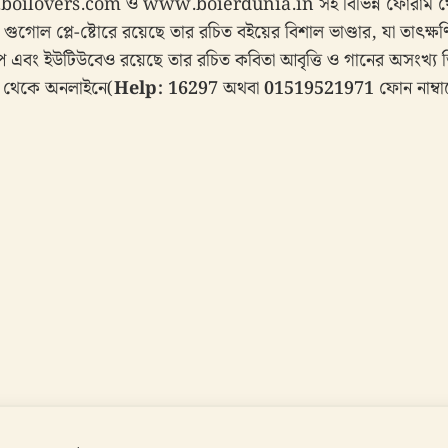
ilovers.com ও www.boierdunia.in সহ বিভিন্ন ফোরাম থেক
ুগোল প্লে-ষ্টোরে রয়েছে তার রচিত বইয়ের বিশাল ভাণ্ডার, যা তাৎক
ুপ এবং ইউটিউবেও রয়েছে তার রচিত কবিতা আবৃত্তি ও গানের অসংখ্য ভ
থেকে অনলাইনে(
Help: 16297
অথবা
01519521971
ফোন নাম্বা