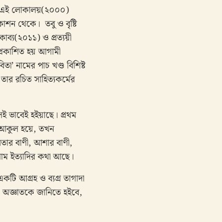
ই ঘর এই লোকালয়(২০০০)
াশন থেকে। তবু ও বৃষ্টি
ব্য(২০১১) ও প্রত্যয়ী
প্রকাশিত হয় আগামী
া’ নামের পাচ খণ্ড বিশিষ্ট
তার রচিত সাহিত্যকর্মের
ই ভাবেই হইয়াছে। প্রথম
ধ আকুল হয়ে, তখন
লতার বাণী, আশার বাণী,
গ্রাম ইত্যাদির কথা আছে।
একটি আগ্রহ ও ব্যগ্র তাগাদা
ইবে, অজ্ঞাতকে জানিতে হইবে,