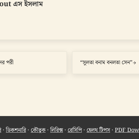
out
এস ইসলাম
Next Post:
ের পরী
“সুলতা বনাম বনলতা সেন”
ি
·
ডিকশনারি
·
কৌতুক
·
লিরিক্স
·
রেসিপি
·
হেলথ টিপস
·
PDF Dow