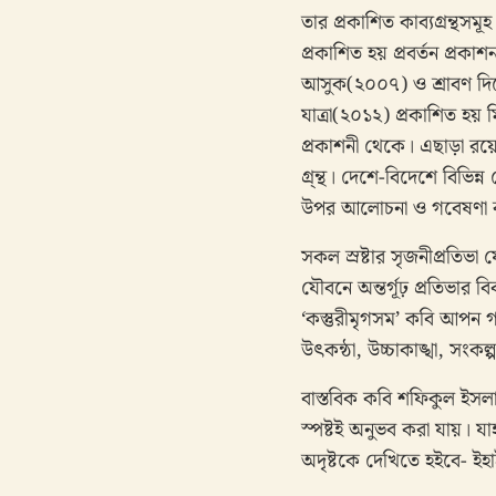
তার প্রকাশিত কাব্যগ্রন্থ
প্রকাশিত হয় প্রবর্তন প্র
আসুক(২০০৭) ও শ্রাবণ দিনে
যাত্রা(২০১২) প্রকাশিত হয়
প্রকাশনী থেকে। এছাড়া রয়ে
গ্র্ন্থ। দেশে-বিদেশে বিভি
উপর আলোচনা ও গবেষণা 
সকল স্রষ্টার সৃজনীপ্রতিভ
যৌবনে অন্তর্গূঢ় প্রতিভার
‘কস্তুরীমৃগসম’ কবি আপন গ
উৎকন্ঠা, উচ্চাকাঙ্খা, সংকল
বাস্তবিক কবি শফিকুল ইসলাম
স্পষ্টই অনুভব করা যায়। যা
অদৃষ্টকে দেখিতে হইবে- ই