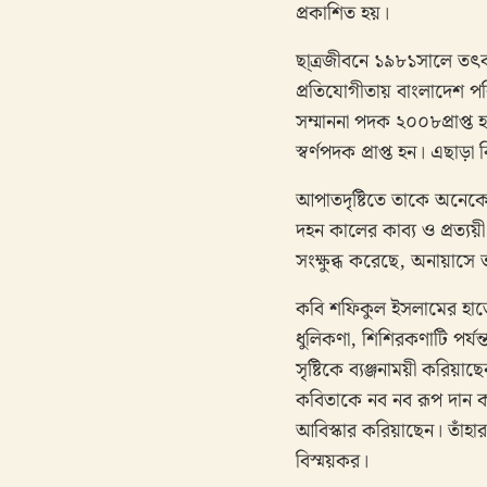
প্রকাশিত হয়।
ছা্ত্রজীবনে ১৯৮১সালে তৎকা
প্রতিযোগীতায় বাংলাদেশ পর
সম্মাননা পদক ২০০৮প্রাপ্ত হন
স্বর্ণপদক প্রাপ্ত হন। এছাড়া
আপাতদৃষ্টিতে তাকে অনেক
দহন কালের কাব্য ও প্রত্যয়ী
সংক্ষুব্ধ করেছে, অনায়াসে 
কবি শফিকুল ইসলামের হাতে প
ধুলিকণা, শিশিরকণাটি পর্যন্
সৃষ্টিকে ব্যঞ্জনাময়ী করিয
কবিতাকে নব নব রূপ দান করি
আবিস্কার করিয়াছেন। তাঁহ
বিস্ময়কর।