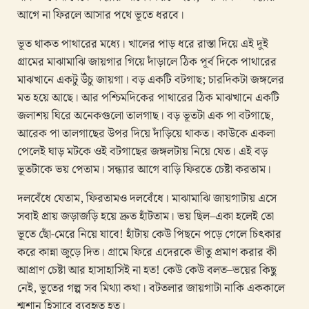
আগে না ফিরলে আসার পথে ভূতে ধরবে।
ভূত থাকত পাথারের মধ্যে। খালের পাড় ধরে রাস্তা দিয়ে এই দুই
গ্রামের মাঝামাঝি জায়গার গিয়ে দাঁড়ালে ঠিক পূর্ব দিকে পাথারের
মাঝখানে একটু উঁচু জায়গা। বড় একটি বটগাছ; চারদিকটা জঙ্গলের
মত হয়ে আছে। আর পশ্চিমদিকের পাথারের ঠিক মাঝখানে একটি
জলাশয় ঘিরে অনেকগুলো তালগাছ। বড় ভূতটা এক পা বটগাছে,
আরেক পা তালগাছের উপর দিয়ে দাঁড়িয়ে থাকত। কাউকে একলা
পেলেই ঘাড় মটকে ওই বটগাছের জঙ্গলটায় নিয়ে যেত। এই বড়
ভূতটাকে ভয় পেতাম। সন্ধ্যার আগে বাড়ি ফিরতে চেষ্টা করতাম।
দলবেঁধে যেতাম, ফিরতামও দলবেঁধে। মাঝামাঝি জায়গাটায় এসে
সবাই প্রায় জড়াজড়ি হয়ে দ্রুত হাঁটতাম। ভয় ছিল–একা হলেই তো
ভূতে ছোঁ-মেরে নিয়ে যাবে! হাঁটায় কেউ পিছনে পড়ে গেলে চিৎকার
করে কান্না জুড়ে দিত। গ্রামে ফিরে এদেরকে ভীতু প্রমাণ করার কী
আপ্রাণ চেষ্টা আর হাসাহাসিই না হত! কেউ কেউ বলত–ভয়ের কিছু
নেই, ভূতের গল্প সব মিথ্যা কথা। বটতলার জায়গাটা নাকি এককালে
শ্মশান হিসাবে ব্যবহৃত হত।