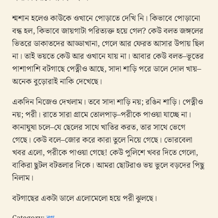
শ্মশান হলেও কাউকে ওখানে পোড়াতে দেখি নি। কিভাবে পোড়ানো
বন্ধ হল, কিভাবে জায়গাটা পরিত্যক্ত হয়ে গেল? কেউ বলত জঙ্গলের
ভিতরে ডাকাতদের আড্ডাখানা, গেলে আর ফেরত আসার উপায় ছিল
না। তাই ভয়তে কেউ আর ওখানে যায় না। আবার কেউ বলত–ভূতের
পাশাপাশি বটগাছে পেত্নীও আছে, সাদা শাড়ি পরে ডালে দোল খায়–
অনেক বুড়োরাই নাকি দেখেছে।
একদিন নিজেও দেখলাম। তবে সাদা শাড়ি নয়; রঙিন শাড়ি। পেত্নীও
নয়; পরী। রাতে সারা গ্রামে তোলপাড়–পরীকে পাওয়া যাচ্ছে না।
কানাঘুষা চলে–যে ছেলের সাথে খাতির করত, তার সাথে ভেগে
গেছে। কেউ বলে–জোর করে কারা তুলে নিয়ে গেছে। ভোরবেলা
খবর এলো, পরীকে পাওয়া গেছে! কেউ পুলিশে খবর দিতে গেলো,
বাকিরা ছুটল বটতলার দিকে। আমরা ছোটরাও ভয় ভুলে বড়দের পিছু
নিলাম।
বটগাছের একটা ডালে এলোমেলো হয়ে পরী ঝুলছে।