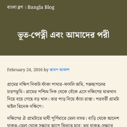
Skip to main content
Skip to header right navigation
Skip to site footer
বাংলা ব্লগ । Bangla Blog
এভারগ্রীন বাংলা ব্লগ
ভূত-পেত্নী এবং আমাদের পরী
February 24, 2016
by
শ্রাবণ আকাশ
গ্রামের দক্ষিণ দিকটা ফাঁকা পাথার–ফসলি জমি, গরুছাগলের
চারণভূমি। গ্রামের পশ্চিম দিক থেকে বেঁকে এসে দক্ষিণের মাঝখান
দিয়ে বয়ে গেছে বড় খাল। তার পাড় দিয়ে কাঁচা রাস্তা। পরবর্তী গ্রামটা
মাইল তিনেক দক্ষিণে।
দক্ষিণের ঐ গ্রামটাতে মাঘী পূর্ণিমাতে মেলা বসত। বাড়ি থেকে আদেশ
থাকত–মেলা থেকে সন্ধ্যার আগে ফিরতে হবে; ভয় থাকত–সন্ধ্যার