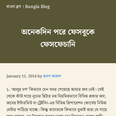
Skip to main content
Skip to header right navigation
Skip to site footer
বাংলা ব্লগ । Bangla Blog
এভারগ্রীন বাংলা ব্লগ
অনেকদিন পরে ফেসবুকে
ফেসফেচানি
January 11, 2014
by
শ্রাবণ আকাশ
১. ‘আলুর চপ’ কিভাবে যেন খবর পেয়েছে আমার জব নেই। সেই
থেকে কাঁটা ঘায়ে নুনের ছিটার মত নিয়মিতভাবে বিভিন্ন প্রকার জব,
জবের ইন্টারভিউ বা ট্রেইনিং-এর বিভিন্ন প্রিপারেশন কোর্সের নিউজ
লেটার পাঠিয়ে যাচ্ছে। কিন্তু তাদেরকে কিভাবে বুঝাই তারা যে গায়ে