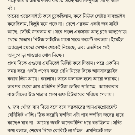
পড়ে আমার এত উপকার করতে চাচ্ছে তার বিন্দুমাত্র যোগ্য আমি
নই।
তাদের ওয়েবসাইটে কবে ঢুকেছিলাম, কবে নিউজ লেটার সাবস্ক্রাইব
করেছিলাম, কিছুই মনে পড়ে না। দেশে এরকম একটা জব সাইট
আছে, সেটাই জানতাম না। মনে পড়ল একসময় আলু ব্লগে আলুপোড়া
খেতে যেতাম। নিউজ সাইটেও মাঝে মাঝে কমেন্ট করতাম। ইমেইল
অ্যাড্রেশ হয়তো সেখান থেকেই নিয়েছে, এবং এতদিনে সেই
আলুপোড়া খাওয়ার শোধ নিচ্ছে।
প্রথম দিকে এগুলো এমনিতেই ডিলিট করে দিতাম। পরে একদিন
সময় করে একটা ওপেন করে দেখি নিচের দিকে আনসাবস্ক্রাইব
করার লিঙ্ক আছে। করলাম। তাতে ফলাফল হলো আরো ভয়াবহ।
তারপর থেকে প্রায় প্রতিদিন নিউজ লেটার পাঠাচ্ছে। আরেকবার
বাঙালীদের উচ্চ মাত্রার সেন্স অফ হিউমারের পরিচয় পেলাম।
২. জব খোঁজা বাদ দিয়ে বসে বসে সরকারের আনএমপ্লোয়মেন্ট
বেনিফিট খাচ্ছি। ঠিক করেছি যতদিন এটা পাব ততদিন জবের ধারে
কাছেও যাব না। আগের জবটা অনেকটদিন ধরে করছিলাম। সত্যি
কথা বলতে, শেষের দিকে বোরিংই লাগছিল। এমনিতেই চলে