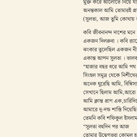
মুক্ত করে আলোতে নিয়ে য
অনন্তকাল আমি তোমারই প্র
(সুলতা, আজ তুমি কোথায় জ
কবি জীবনানন্দ দাশের ম
একজন দিলরুবা । কবি র‌্
ঝংকার তুলেছিল একজন নীর
একান্ত আপন সুলতা । ভাল
“হাজার বছর ধরে আমি পথ হ
সিংহল সমূদ্র থেকে নিশীথে
অনেক ঘুরেছি আমি, বিম্ব
সেখানে ছিলাম আমি,আরো দূ
আমি ক্লান্ত প্রাণ এক,চারি
আমারে দূ-দন্ড শাস্তি দিয়
তেমনি কবি শফিকুল ইসলা
“সুলতা বহুদিন পর আজ
তোমার উদ্বেগভরা কোমল হা