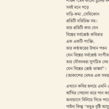
শাওন -মেঘ কালো চুলের বন্
সবই মনে পড়ে
দাড়ি-কমা ,সেমিকোন
প্রতিটি যতিচিহ্ন সহ।
তার প্রতিটি কথা যেন
বিশ্বের সর্বশ্রেষ্ঠ কবিতার
এক একটি পংক্তি,
তার কন্ঠস্বরের উত্থান পতন
যেন বিশ্বের সর্বশ্রেষ্ঠ সংগীত
তার যৌবনভরা সুগঠিত দেহ
যেন বিশ্বের শ্রেষ্ঠ ভাস্কর্য”।
(আকাশের মেঘও এক সময়
এখানে কবির হৃদয়ে এমনি এক 
আঁখির পেয়ালা ভরে পান কর
অনায়াসে বিলিয়ে দিতে পার
পাইনা কিন্তু “তবুও বৃষ্টি