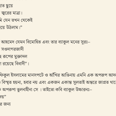
াত ছুয়ে
্বরের মাত্রা।
আমি যেন তখন থেকেই
হয়ে উঠলাম।”
খ আহমেদ যেমন বিমোহিত এবং তার ব্যাকুল মনের সুরঃ–
 সওদাগরজাদী
 রূপের মুক্তাদল
 রয়েছে বিবাদী”।
শফিকুল ইসলামের মানসপটে ও আঁখির আঙিনায় এমনি এক অপরূপ আদল 
 বিস্মৃত হয়না, হবার নয় এবং একজন একান্ত সুলতাই অন্তরে জাগ্রত থ
অপরূপা তুলনাহীনা সে । তাইতো কবি ব্যাকুল উচ্চারনঃ–
েয়”
ার জন্য