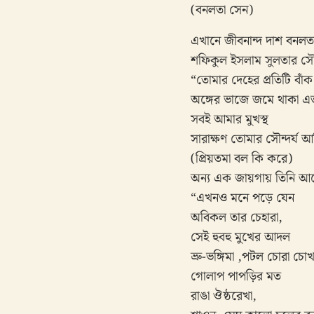
(বনলতা সেন)
এখানে জীবনান্দ দাশ বনলতা
শফিকুল ইসলাম সুলতার সৌন্
“তোমার দেহের প্রতিটি বাঁক
অঙ্গের ভাজে জমে থাকা এত
সবই আমার মুখস্থ
সারাক্ষণ তোমার সৌন্দর্য আ
(প্রিয়তমা বল কি করে)
অন্য এক জায়গায় তিনি আ
“এখনও মনে পড়ে যেন
অবিকল তার চেহারা,
সেই হুবহু মুখের আদল
ভ্রু-ভঙ্গিমা ,পটল চোরা চো
গোলাপ পাপড়ির মত
রাঙা ঔষ্ঠরেখা,