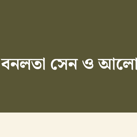
র বনলতা সেন ও আলো