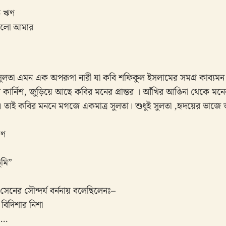
ত ঋণ
গুলো আমার
যে সুলতা এমন এক অপরূপা নারী যা কবি শফিকুল ইসলামের সমগ্র কাব্য
্নিশ, জুড়িয়ে আছে কবির মনের প্রান্তর । আঁখির আঙিনা থেকে মনের উ
 তাই কবির মননে মগজে একমাত্র সুলতা। শুধুই সুলতা ,হৃদয়ের ভাজে
ষণ
ুমি”
সেনের সৌন্দর্য বর্ননায় বলেছিলেনঃ–
বিদিশার নিশা
য”…