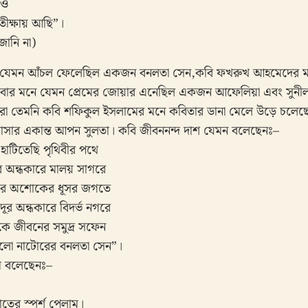
াও
তীক্ষায় আছি”।
ানি না)
নে যেমন আঁচল ফেলেছিল একজন বনলতা সেন,কবি ফখরুখ আহমেদের মন
যাবোর মনে যেমন প্রেমের জোয়ার এনেছিল একজন আফেলিয়া এবং সুনীল 
া তেমনি কবি শফিকুল ইসলামের মনে কবিতার ডানা মেলে উড়ে চলেছ
বাসার একান্ত আপন সুলতা। কবি জীবননন্দ দাশ যেমন বলেছেনঃ–
াটিতেছি পৃথিবীর পথে
র অন্ধকারে মালয় সাগরে
িসার অশোকের ধূসর জগতে
র অন্ধকারে বিদর্ভ নগরে
দিকে জীবনের সমুদ্র সফেন
েছিলো নাটোরের বনলতা সেন”।
ম বলেছেনঃ–
তের স্পর্শ পেলাম।